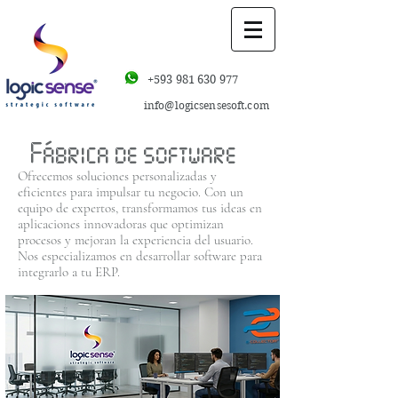
+593 981 630 977
info@logicsensesoft.com
Fábrica de software
Ofrecemos soluciones personalizadas y
eficientes para impulsar tu negocio. Con un
equipo de expertos, transformamos tus ideas en
aplicaciones innovadoras que optimizan
procesos y mejoran la experiencia del usuario.
Nos especializamos en desarrollar software para
integrarlo a tu ERP.